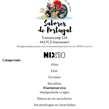
Tramperweg 12A
4417CZ Hansweert
Alle genoemde prijzen zijn consumentenprijzen en incl. BTW in euro’s
Categorieën
Alles
Eten
Drinken
Bacalhau
Klantenservice
Veelgestelde vragen
Retouren en annuleren
Verzendingen en levertijden