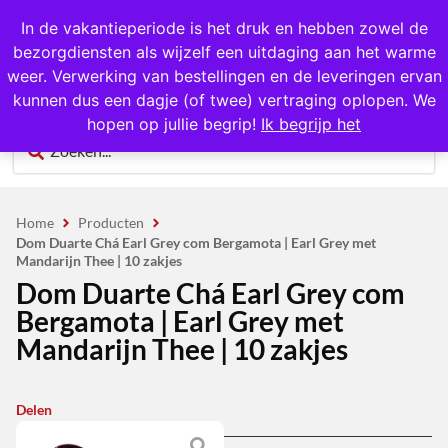
1000+ producten op voorraad
In de vakantieperiode is het druk en hebben zowel de
bezorgdiensten als wijzelf een uitdaging aan het warme
0
weer. Verwerking van bestellingen en de leveringen ervan
kunnen dus een dagje (of twee) vertraging oplopen. We
hopen op jullie begrip!
Ik begrijp het
Home
Producten
Dom Duarte Chá Earl Grey com Bergamota | Earl Grey met
Mandarijn Thee | 10 zakjes
Dom Duarte Chá Earl Grey com
Bergamota | Earl Grey met
Mandarijn Thee | 10 zakjes
Delen