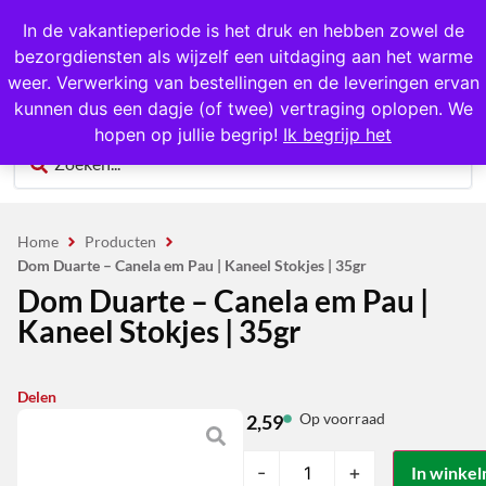
1000+ producten op voorraad
In de vakantieperiode is het druk en hebben zowel de
bezorgdiensten als wijzelf een uitdaging aan het warme
0
weer. Verwerking van bestellingen en de leveringen ervan
kunnen dus een dagje (of twee) vertraging oplopen. We
hopen op jullie begrip!
Ik begrijp het
Home
Producten
Dom Duarte – Canela em Pau | Kaneel Stokjes | 35gr
Dom Duarte – Canela em Pau |
Kaneel Stokjes | 35gr
Delen
Op voorraad
2,59
-
+
In winke