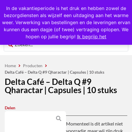
1000+ producten op voorraad
In de vakantieperiode is het druk en hebben zowel de
bezorgdiensten als wijzelf een uitdaging aan het warme
0
weer. Verwerking van bestellingen en de leveringen ervan
kunnen dus een dagje (of twee) vertraging oplopen. We
hopen op jullie begrip!
Ik begrijp het
Home
Producten
Delta Café – Delta Q #9 Qharactar | Capsules | 10 stuks
Delta Café – Delta Q #9
Qharactar | Capsules | 10 stuks
Delen
Momenteel is dit artikel niet
voorradig, maar wij zijn druk