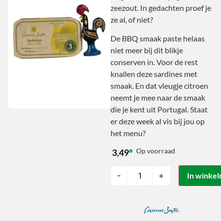
zeezout. In gedachten proef je
ze al, of niet?
De BBQ smaak paste helaas
niet meer bij dit blikje
conserven in. Voor de rest
knallen deze sardines met
smaak. En dat vleugje citroen
neemt je mee naar de smaak
die je kent uit Portugal. Staat
er deze week al vis bij jou op
het menu?
Op voorraad
3,49
-
+
In winke