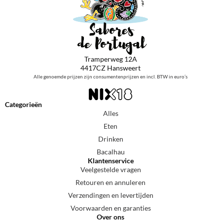
Tramperweg 12A
4417CZ Hansweert
Alle genoemde prijzen zijn consumentenprijzen en incl. BTW in euro’s
Categorieën
Alles
Eten
Drinken
Bacalhau
Klantenservice
Veelgestelde vragen
Retouren en annuleren
Verzendingen en levertijden
Voorwaarden en garanties
Over ons