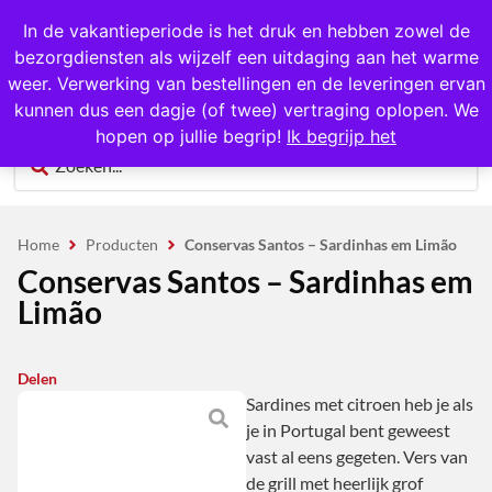
1000+ producten op voorraad
In de vakantieperiode is het druk en hebben zowel de
bezorgdiensten als wijzelf een uitdaging aan het warme
0
weer. Verwerking van bestellingen en de leveringen ervan
kunnen dus een dagje (of twee) vertraging oplopen. We
hopen op jullie begrip!
Ik begrijp het
Home
Producten
Conservas Santos – Sardinhas em Limão
Conservas Santos – Sardinhas em
Limão
Delen
Sardines met citroen heb je als
je in Portugal bent geweest
vast al eens gegeten. Vers van
de grill met heerlijk grof