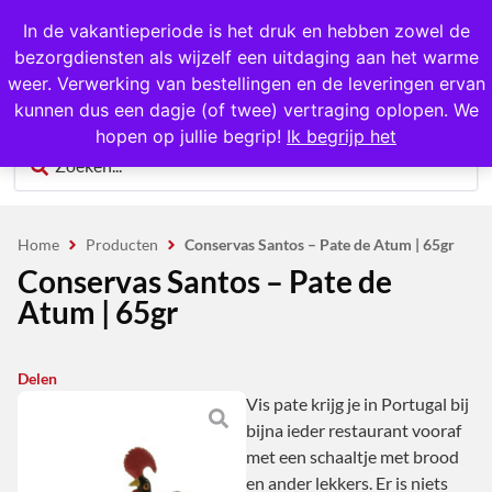
1000+ producten op voorraad
In de vakantieperiode is het druk en hebben zowel de
bezorgdiensten als wijzelf een uitdaging aan het warme
0
weer. Verwerking van bestellingen en de leveringen ervan
kunnen dus een dagje (of twee) vertraging oplopen. We
hopen op jullie begrip!
Ik begrijp het
Home
Producten
Conservas Santos – Pate de Atum | 65gr
Conservas Santos – Pate de
Atum | 65gr
Delen
Vis pate krijg je in Portugal bij
bijna ieder restaurant vooraf
met een schaaltje met brood
en ander lekkers. Er is niets