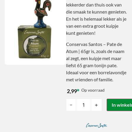
lekkerder dan thuis ook van
die smaak te kunnen genieten.
En het is helemaal lekker als je
van een extra groot kuipje
kunt genieten!
Conservas Santos – Pate de
Atum | 65gr is, zoals de naam
al zegt, een kuipje met maar
liefst 65 gram tonijn pate.
Ideaal voor een borrelavondje
met vrienden of familie.
Op voorraad
2,99
-
+
In winke