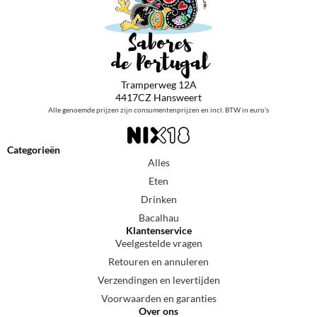
Tramperweg 12A
4417CZ Hansweert
Alle genoemde prijzen zijn consumentenprijzen en incl. BTW in euro’s
Categorieën
Alles
Eten
Drinken
Bacalhau
Klantenservice
Veelgestelde vragen
Retouren en annuleren
Verzendingen en levertijden
Voorwaarden en garanties
Over ons