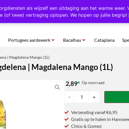
rtugal
Altijd 1000 verschillende producten op voorraad
Gratis o
orgdiensten als wijzelf een uitdaging aan het warme weer. 
e (of twee) vertraging oplopen. We hopen op jullie begrip!
Portugees aardewerk
Bacalhau
Cataplana
Spe
na | Magdalena Mango (1L)
delena | Magdalena Mango (1L)
2,89
Op voorraad
-
+
Verzending vanaf €6,95
Gratis op te halen in Hanswe
Chico & Gomez