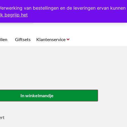
p te halen in Hansweert
Verwerking van bestellingen en de leveringen ervan kunnen
Ik begrijp het
0
llen
Giftsets
Klantenservice
In winkelmandje
ert