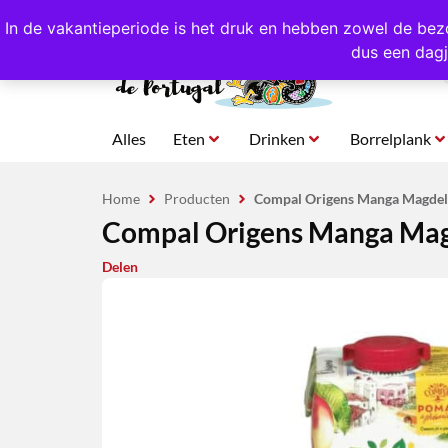
4,8/5,0 sterren
beoordeeld!
Eigen import uit Po
In de vakantieperiode is het druk en hebben zowel de bez
dus een dagj
Alles
Eten
Drinken
Borrelplank
Home
Producten
Compal Origens Manga Magdele
Compal Origens Manga Mag
Delen