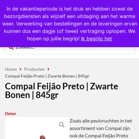
1000+ producten op voorraad
In de vakantieperiode is het druk en hebben zowel de
bezorgdiensten als wijzelf een uitdaging aan het warme
0
weer. Verwerking van bestellingen en de leveringen ervan
kunnen dus een dagje (of twee) vertraging oplopen. We
hopen op jullie begrip!
Ik begrijp het
Home
Producten
Compal Feijão Preto | Zwarte Bonen | 845gr
Compal Feijão Preto | Zwarte
Bonen | 845gr
Delen
Zoals alle peulvruchten in het
assortiment van Compal zijn
ook de Compal Feijão Preto