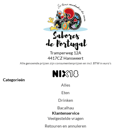
Tramperweg 12A
4417CZ Hansweert
Alle genoemde prijzen zijn consumentenprijzen en incl. BTW in euro’s
Categorieën
Alles
Eten
Drinken
Bacalhau
Klantenservice
Veelgestelde vragen
Retouren en annuleren