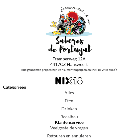
Tramperweg 12A
4417CZ Hansweert
Alle genoemde prijzen zijn consumentenprijzen en incl. BTW in euro’s
Categorieën
Alles
Eten
Drinken
Bacalhau
Klantenservice
Veelgestelde vragen
Retouren en annuleren