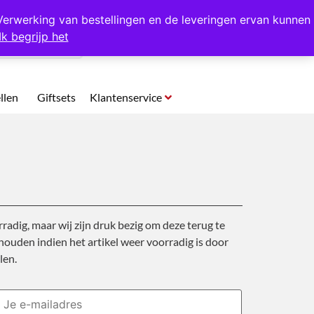
p te halen in Hansweert
Verwerking van bestellingen en de leveringen ervan kunnen
Ik begrijp het
0
llen
Giftsets
Klantenservice
rradig, maar wij zijn druk bezig om deze terug te
ouden indien het artikel weer voorradig is door
len.