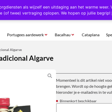
rtugal
Altijd 1000 verschillende producten op voorraad
Gratis o
orgdiensten als wijzelf een uitdaging aan het warme weer. 
e (of twee) vertraging oplopen. We hopen op jullie begrip!
Portugees aardewerk
Bacalhau
Cataplana
Spe
cional Algarve
radicional Algarve
Momenteel is dit artikel niet voo
brengen. Wordt op de hoogte geh
hieronder je e-mailadres in te vul
Binnenkort beschikbaar