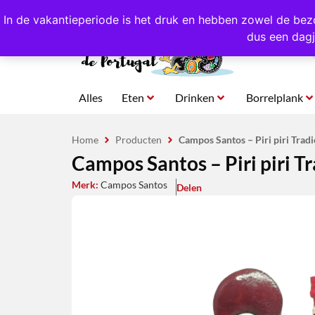
4,8/5,0 sterren
beoordeeld!
Eigen import uit Po
In de vakantieperiode is het druk en hebben zowel de bez
dus een dagj
Alles
Eten
Drinken
Borrelplank
Home
Producten
Campos Santos – Piri piri Tradi
Campos Santos – Piri piri T
Merk:
Campos Santos
Delen