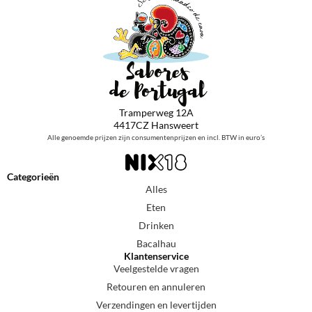
Tramperweg 12A
4417CZ Hansweert
Alle genoemde prijzen zijn consumentenprijzen en incl. BTW in euro’s
Categorieën
Alles
Eten
Drinken
Bacalhau
Klantenservice
Veelgestelde vragen
Retouren en annuleren
Verzendingen en levertijden