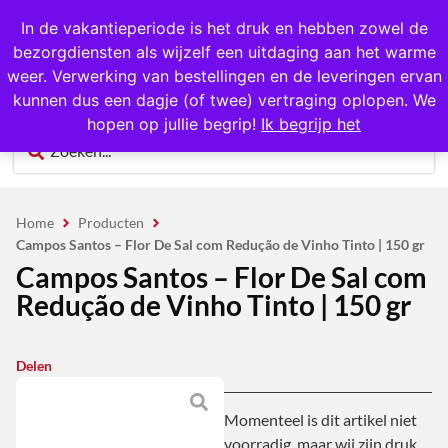
1000+ producten op voorraad
In de vakantieperiode is het druk en hebben zowel de
bezorgdiensten als wijzelf een uitdaging aan het warme
0
weer. Verwerking van bestellingen en de leveringen ervan
kunnen dus een dagje (of twee) vertraging oplopen. We
hopen op jullie begrip!
Ik begrijp het
Home
Producten
Campos Santos – Flor De Sal com Redução de Vinho Tinto | 150 gr
Campos Santos – Flor De Sal com
Redução de Vinho Tinto | 150 gr
Delen
Momenteel is dit artikel niet
voorradig, maar wij zijn druk