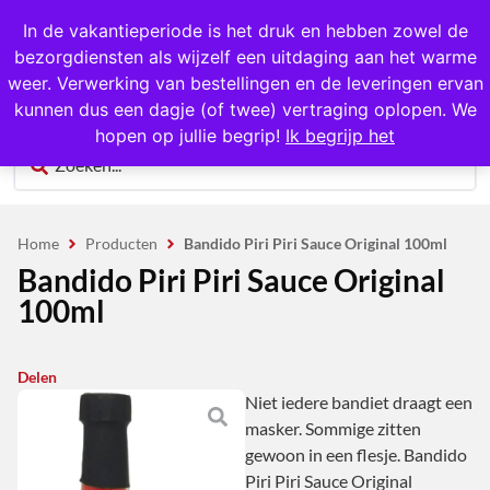
1000+ producten op voorraad
In de vakantieperiode is het druk en hebben zowel de
bezorgdiensten als wijzelf een uitdaging aan het warme
0
weer. Verwerking van bestellingen en de leveringen ervan
kunnen dus een dagje (of twee) vertraging oplopen. We
hopen op jullie begrip!
Ik begrijp het
Home
Producten
Bandido Piri Piri Sauce Original 100ml
Bandido Piri Piri Sauce Original
100ml
Delen
Niet iedere bandiet draagt een
masker. Sommige zitten
gewoon in een flesje. Bandido
Piri Piri Sauce Original