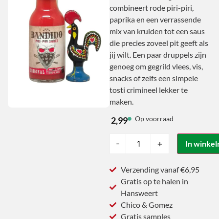
combineert rode piri-piri,
paprika en een verrassende
mix van kruiden tot een saus
die precies zoveel pit geeft als
jij wilt. Een paar druppels zijn
genoeg om gegrild vlees, vis,
snacks of zelfs een simpele
tosti crimineel lekker te
maken.
Op voorraad
2,99
-
+
In winke
Verzending vanaf €6,95
Gratis op te halen in
Hansweert
Chico & Gomez
Gratis samples