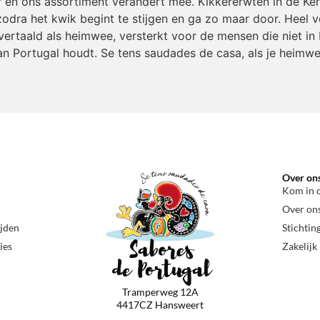
r en ons assortiment verandert mee. Kikkererwten in de Ke
odra het kwik begint te stijgen en ga zo maar door. Heel v
ertaald als heimwee, versterkt voor de mensen die niet in 
an Portugal houdt. Se tens saudades de casa, als je heimwe
Over on
Kom in 
Over on
ijden
Stichtin
ies
Zakelijk
Tramperweg 12A
4417CZ Hansweert