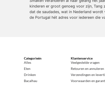
Smaken veranderen al naar gelang het jaa
kinderen er groot genoeg voor zijn, Tang z
dat de saudades, wat in Nederland wordt v
de Portugal hét adres voor iedereen die v
Categorieën
Klantenservice
Alles
Veelgestelde vragen
Eten
Retouren en annuleren
Drinken
Verzendingen en levert
Bacalhau
Voorwaarden en garant