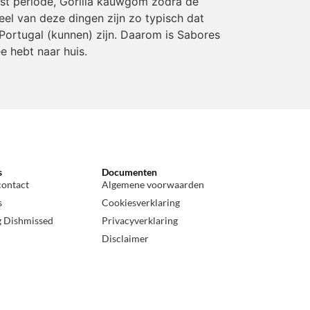
rst periode, Gorilla kauwgom zodra de
eel van deze dingen zijn zo typisch dat
Portugal (kunnen) zijn. Daarom is Sabores
e hebt naar huis.
s
Documenten
contact
Algemene voorwaarden
s
Cookiesverklaring
g Dishmissed
Privacyverklaring
Disclaimer