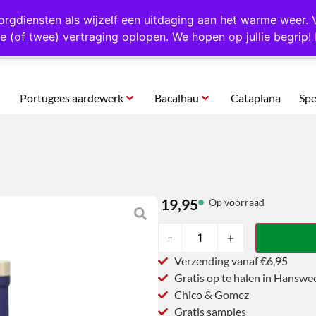
rtugal
Altijd 1000 verschillende producten op voorraad
Gratis o
orgdiensten als wijzelf een uitdaging aan het warme weer. 
e (of twee) vertraging oplopen. We hopen op jullie begrip!
Portugees aardewerk
Bacalhau
Cataplana
Spe
19,95
Op voorraad
-
+
Verzending vanaf €6,95
Gratis op te halen in Hanswe
Chico & Gomez
Gratis samples