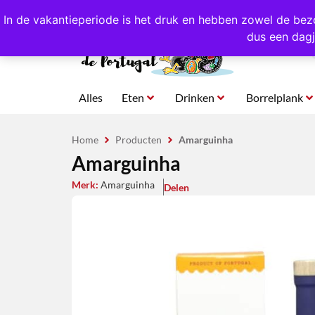
4,8/5,0 sterren
beoordeeld!
Eigen import uit Po
In de vakantieperiode is het druk en hebben zowel de bez
dus een dagj
Alles
Eten
Drinken
Borrelplank
Home
Producten
Amarguinha
Amarguinha
Merk:
Amarguinha
Delen