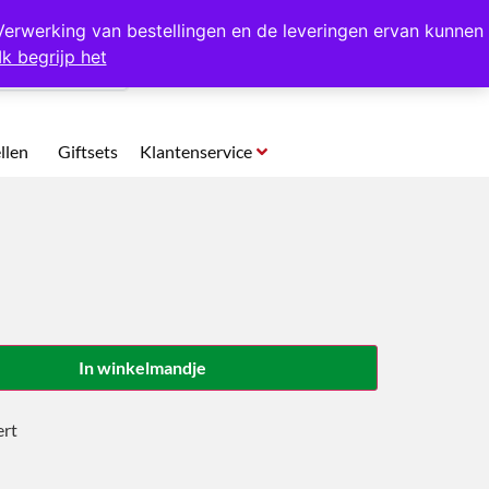
p te halen in Hansweert
Verwerking van bestellingen en de leveringen ervan kunnen
Ik begrijp het
0
llen
Giftsets
Klantenservice
In winkelmandje
ert