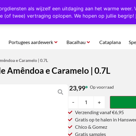
rtugal
Altijd 1000 verschillende producten op voorraad
Gratis o
orgdiensten als wijzelf een uitdaging aan het warme weer. 
e (of twee) vertraging oplopen. We hopen op jullie begrip!
Portugees aardewerk
Bacalhau
Cataplana
Spe
mêndoa e Caramelo | 0.7L
de Amêndoa e Caramelo | 0.7L
23,99
Op voorraad
-
+
Verzending vanaf €6,95
Gratis op te halen in Hanswe
Chico & Gomez
Gratis samples