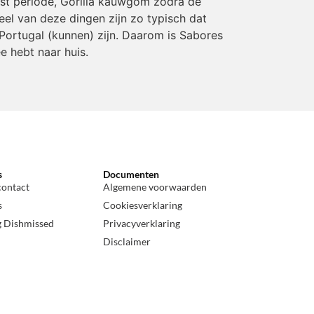
rst periode, Gorilla kauwgom zodra de
eel van deze dingen zijn zo typisch dat
Portugal (kunnen) zijn. Daarom is Sabores
e hebt naar huis.
s
Documenten
contact
Algemene voorwaarden
s
Cookiesverklaring
g Dishmissed
Privacyverklaring
Disclaimer