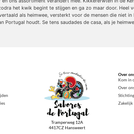
r en ons assortiment verandert mee. Kikkererwten in de Ke
odra het kwik begint te stijgen en ga zo maar door. Heel v
ertaald als heimwee, versterkt voor de mensen die niet in 
an Portugal houdt. Se tens saudades de casa, als je heimwe
Over on
Kom in 
Over on
ijden
Stichtin
ies
Zakelijk
Tramperweg 12A
4417CZ Hansweert