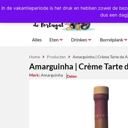
4,8/5,0 sterren
beoordeeld!
Eigen import uit Po
In de vakantieperiode is het druk en hebben zowel de bez
dus een dagj
Alles
Eten
Drinken
Borrelplank
Home
Producten
Amarguinha | Crème Tarte de A
Amarguinha | Crème Tarte 
Merk:
Amarguinha
Delen