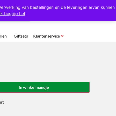
p te halen in Hansweert
Verwerking van bestellingen en de leveringen ervan kunnen
Ik begrijp het
0
llen
Giftsets
Klantenservice
In winkelmandje
ert