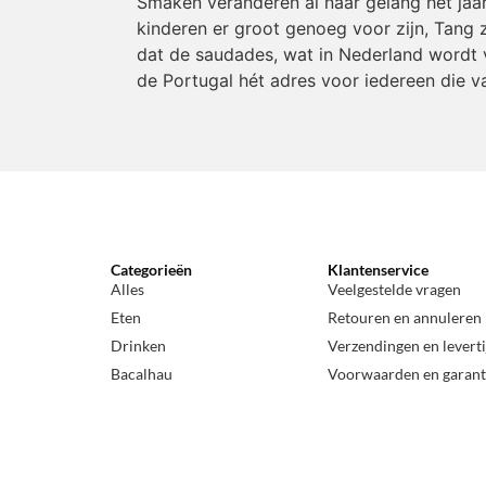
Smaken veranderen al naar gelang het jaa
kinderen er groot genoeg voor zijn, Tang z
dat de saudades, wat in Nederland wordt v
de Portugal hét adres voor iedereen die v
Categorieën
Klantenservice
Alles
Veelgestelde vragen
Eten
Retouren en annuleren
Drinken
Verzendingen en levert
Bacalhau
Voorwaarden en garant