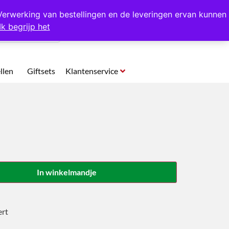
p te halen in Hansweert
Verwerking van bestellingen en de leveringen ervan kunnen
Ik begrijp het
0
llen
Giftsets
Klantenservice
In winkelmandje
ert