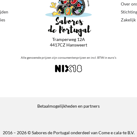
Over on
ijden
Stichtin
ies
Zakelijk
Tramperweg 12A
4417CZ Hansweert
Alle genoemde prijzen zijn consumentenprijzen en incl. BTW in euro’s
Betaalmogelijkheden en partners
2016 – 2026 © Sabores de Portugal onderdeel van Come e cala-te B.V.