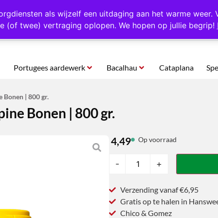
rtugal
Altijd 1000 verschillende producten op voorraad
Gratis o
orgdiensten als wijzelf een uitdaging aan het warme weer. 
e (of twee) vertraging oplopen. We hopen op jullie begrip!
Portugees aardewerk
Bacalhau
Cataplana
Spe
 Bonen | 800 gr.
ine Bonen | 800 gr.
4,49
Op voorraad
-
+
Verzending vanaf €6,95
Gratis op te halen in Hanswe
Chico & Gomez