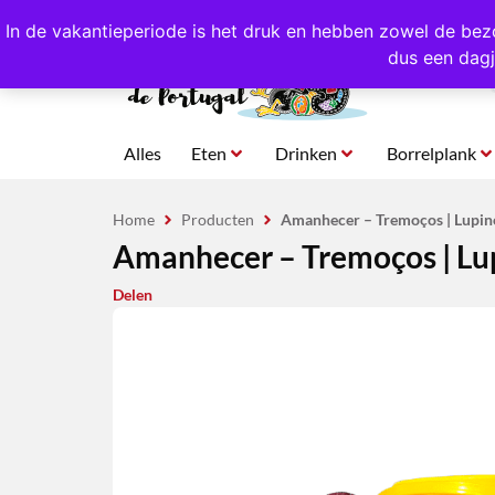
4,8/5,0 sterren
beoordeeld!
Eigen import uit Po
In de vakantieperiode is het druk en hebben zowel de bez
dus een dagj
Alles
Eten
Drinken
Borrelplank
Home
Producten
Amanhecer – Tremoços | Lupine
Amanhecer – Tremoços | Lup
Delen