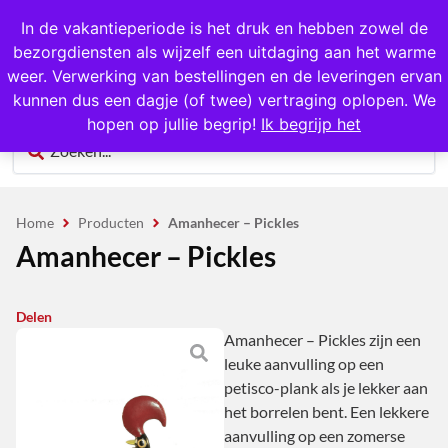
1000+ producten op voorraad
In de vakantieperiode is het druk en hebben zowel de
bezorgdiensten als wijzelf een uitdaging aan het warme
0
weer. Verwerking van bestellingen en de leveringen ervan
kunnen dus een dagje (of twee) vertraging oplopen. We
hopen op jullie begrip!
Ik begrijp het
Home
Producten
Amanhecer – Pickles
Amanhecer – Pickles
Delen
Amanhecer – Pickles zijn een
leuke aanvulling op een
petisco-plank als je lekker aan
het borrelen bent. Een lekkere
aanvulling op een zomerse