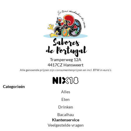
Tramperweg 12A
4417CZ Hansweert
Alle genoemde prijzen zijn consumentenprijzen en incl. BTW in euro’s
Categorieën
Alles
Eten
Drinken
Bacalhau
Klantenservice
Veelgestelde vragen