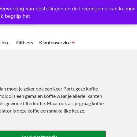
p te halen in Hansweert
Verwerking van bestellingen en de leveringen ervan kunnen
Ik begrijp het
0
llen
Giftsets
Klantenservice
 dan moet je zeker ook een keer Portugese koffie
do is een gemalen koffie waar je allerlei kanten
als gewone filterkoffie. Maar ook als je graag koffie
olator is deze koffie een smakelijke keuze.
In winkelmandje