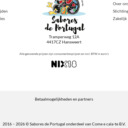
Over on
ijden
Stichtin
ies
Zakelijk
Tramperweg 12A
4417CZ Hansweert
Alle genoemde prijzen zijn consumentenprijzen en incl. BTW in euro’s
Betaalmogelijkheden en partners
2016 – 2026 © Sabores de Portugal onderdeel van Come e cala-te B.V.