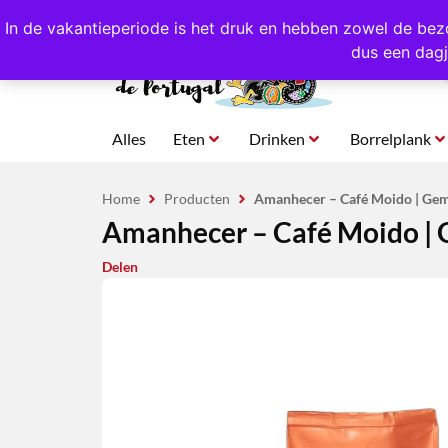
4,8/5,0 sterren
beoordeeld!
Eigen import uit Po
In de vakantieperiode is het druk en hebben zowel de bez
dus een dagj
Alles
Eten
Drinken
Borrelplank
Home
Producten
Amanhecer – Café Moido | Gema
Amanhecer – Café Moido | G
Delen