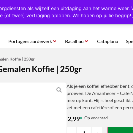
rtugal
Altijd 1000 verschillende producten op voorraad
Gratis o
orgdiensten als wijzelf een uitdaging aan het warme weer. 
e (of twee) vertraging oplopen. We hopen op jullie begrip!
Portugees aardewerk
Bacalhau
Cataplana
Spe
len Koffie | 250gr
emalen Koffie | 250gr
Als je een koffieliefhebber bent,
proeven. De Amanhecer – Café Moi
mee op kunt. Hij is heel geschikt 
zet met een cafetière of een perc
2,99
Op voorraad
-
+