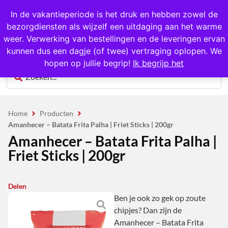
1000+ producten op voorraad
In de vakantieperiode is het druk en hebben zowel de
bezorgdiensten als wijzelf een uitdaging aan het warme
0
weer. Verwerking van bestellingen en de leveringen ervan
kunnen dus een dagje (of twee) vertraging oplopen. We
hopen op jullie begrip!
Ik begrijp het
Home
Producten
Amanhecer – Batata Frita Palha | Friet Sticks | 200gr
Amanhecer – Batata Frita Palha |
Friet Sticks | 200gr
Delen
Ben je ook zo gek op zoute
chipjes? Dan zijn de
Amanhecer – Batata Frita