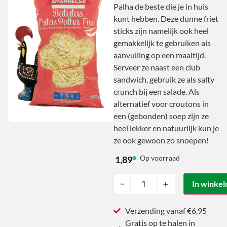
Palha de beste die je in huis
kunt hebben. Deze dunne friet
sticks zijn namelijk ook heel
gemakkelijk te gebruiken als
aanvulling op een maaltijd.
Serveer ze naast een club
sandwich, gebruik ze als salty
crunch bij een salade. Als
alternatief voor croutons in
een (gebonden) soep zijn ze
heel lekker en natuurlijk kun je
ze ook gewoon zo snoepen!
Op voorraad
1,89
-
+
In winke
Verzending vanaf €6,95
Gratis op te halen in