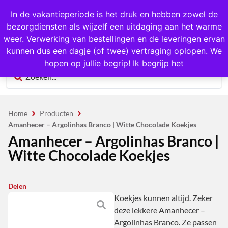
1000+ producten op voorraad
In de vakantieperiode is het druk en hebben zowel de
bezorgdiensten als wijzelf een uitdaging aan het warme
0
weer. Verwerking van bestellingen en de leveringen ervan
kunnen dus een dagje (of twee) vertraging oplopen. We
hopen op jullie begrip!
Ik begrijp het
Home
Producten
Amanhecer – Argolinhas Branco | Witte Chocolade Koekjes
Amanhecer – Argolinhas Branco |
Witte Chocolade Koekjes
Delen
Koekjes kunnen altijd. Zeker
deze lekkere Amanhecer –
Argolinhas Branco. Ze passen