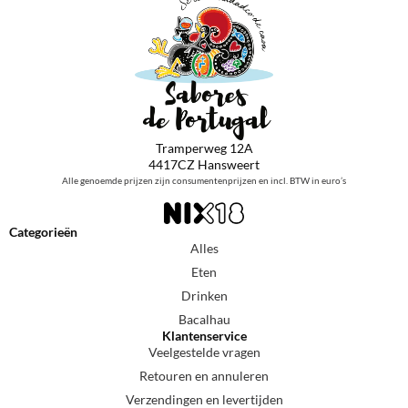
Tramperweg 12A
4417CZ Hansweert
Alle genoemde prijzen zijn consumentenprijzen en incl. BTW in euro’s
Categorieën
Alles
Eten
Drinken
Bacalhau
Klantenservice
Veelgestelde vragen
Retouren en annuleren
Verzendingen en levertijden