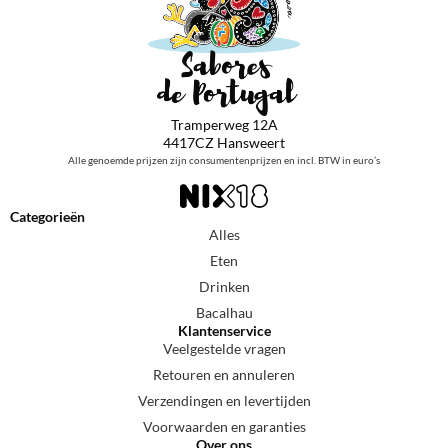
Tramperweg 12A
4417CZ Hansweert
Alle genoemde prijzen zijn consumentenprijzen en incl. BTW in euro’s
Categorieën
Alles
Eten
Drinken
Bacalhau
Klantenservice
Veelgestelde vragen
Retouren en annuleren
Verzendingen en levertijden
Voorwaarden en garanties
Over ons