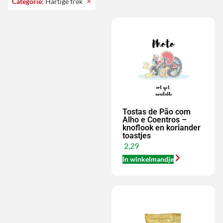
×
Categorie
:
Hartige trek
Tostas de Pão com
Alho e Coentros –
knoflook en koriander
toastjes
2,29
In winkelmandje