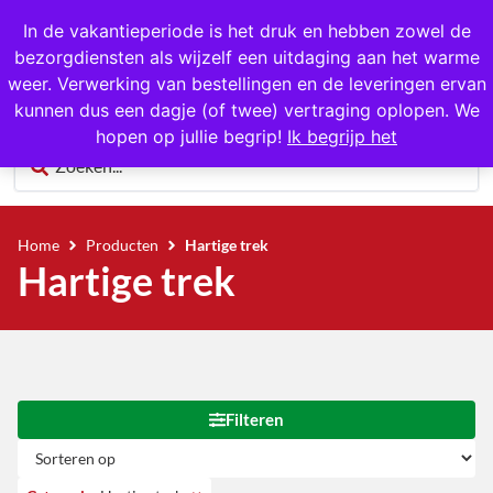
1000+ producten op voorraad
In de vakantieperiode is het druk en hebben zowel de
bezorgdiensten als wijzelf een uitdaging aan het warme
0
weer. Verwerking van bestellingen en de leveringen ervan
kunnen dus een dagje (of twee) vertraging oplopen. We
hopen op jullie begrip!
Ik begrijp het
Home
Producten
Hartige trek
Hartige trek
Filteren