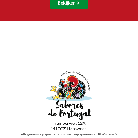
Bekijken
Tramperweg 12A
4417CZ Hansweert
Alle genoemde prijzen zijn consumentenprijzen en incl. BTW in euro’s