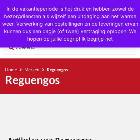
1000+ producten op voorraad
In de vakantieperiode is het druk en hebben zowel de
bezorgdiensten als wijzelf een uitdaging aan het warme
0
weer. Verwerking van bestellingen en de leveringen ervan
kunnen dus een dagje (of twee) vertraging oplopen. We
hopen op jullie begrip!
Ik begrijp het
Home
Merken
Reguengos
Reguengos