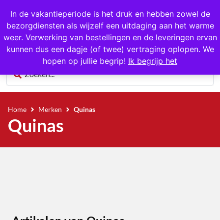
1000+ producten op voorraad
In de vakantieperiode is het druk en hebben zowel de
bezorgdiensten als wijzelf een uitdaging aan het warme
0
weer. Verwerking van bestellingen en de leveringen ervan
kunnen dus een dagje (of twee) vertraging oplopen. We
hopen op jullie begrip!
Ik begrijp het
Home
Merken
Quinas
Quinas