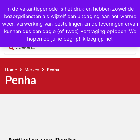
1000+ producten op voorraad
In de vakantieperiode is het druk en hebben zowel de
bezorgdiensten als wijzelf een uitdaging aan het warme
0
weer. Verwerking van bestellingen en de leveringen ervan
kunnen dus een dagje (of twee) vertraging oplopen. We
hopen op jullie begrip!
Ik begrijp het
Home
Merken
Penha
Penha