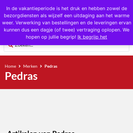
1000+ producten op voorraad
In de vakantieperiode is het druk en hebben zowel de
bezorgdiensten als wijzelf een uitdaging aan het warme
0
weer. Verwerking van bestellingen en de leveringen ervan
kunnen dus een dagje (of twee) vertraging oplopen. We
hopen op jullie begrip!
Ik begrijp het
Home
Merken
Pedras
Pedras