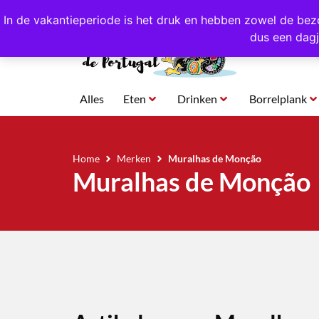
4,8/5,0 sterren
beoordeeld!
Eigen import uit Po
In de vakantieperiode is het druk en hebben zowel de bez
dus een dagj
Alles
Eten
Drinken
Borrelplank
Home
Merken
Muralhas de Monção
Muralhas de Monção