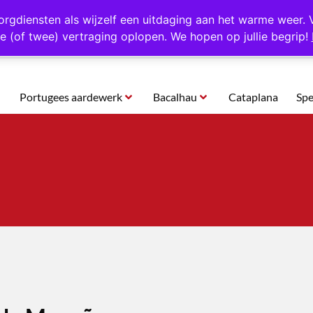
rtugal
Altijd 1000 verschillende producten op voorraad
Gratis o
orgdiensten als wijzelf een uitdaging aan het warme weer. 
e (of twee) vertraging oplopen. We hopen op jullie begrip!
Portugees aardewerk
Bacalhau
Cataplana
Spe