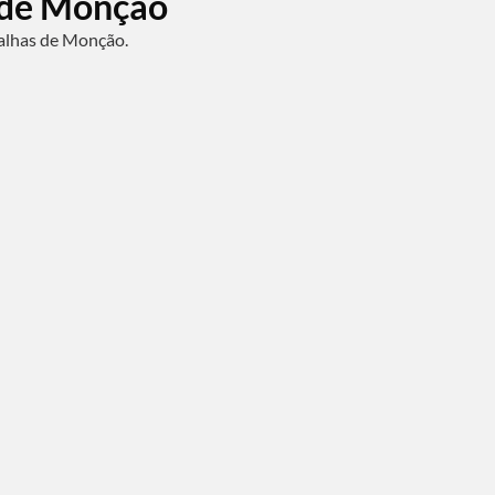
 de Monção
ralhas de Monção.