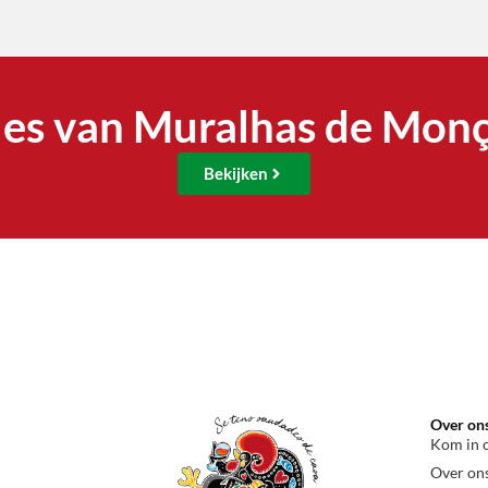
les van Muralhas de Mon
Bekijken
Over on
Kom in 
Over on