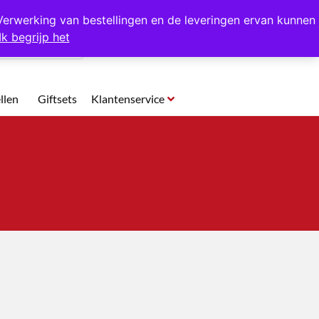
p te halen in Hansweert
Verwerking van bestellingen en de leveringen ervan kunnen
Ik begrijp het
0
llen
Giftsets
Klantenservice