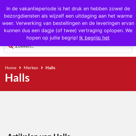
1000+ producten op voorraad
In de vakantieperiode is het druk en hebben zowel de
bezorgdiensten als wijzelf een uitdaging aan het warme
0
weer. Verwerking van bestellingen en de leveringen ervan
kunnen dus een dagje (of twee) vertraging oplopen. We
hopen op jullie begrip!
Ik begrijp het
Home
Merken
Halls
Halls