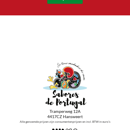
Tramperweg 12A
4417CZ Hansweert
Alle genoemde prijzen zijn consumentenprijzen en incl. BTW in euro’s