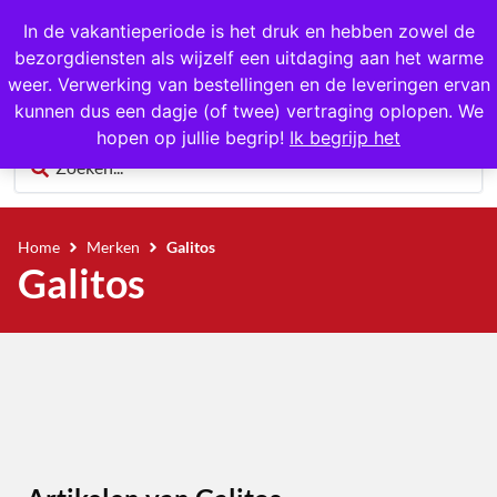
1000+ producten op voorraad
In de vakantieperiode is het druk en hebben zowel de
bezorgdiensten als wijzelf een uitdaging aan het warme
0
weer. Verwerking van bestellingen en de leveringen ervan
kunnen dus een dagje (of twee) vertraging oplopen. We
hopen op jullie begrip!
Ik begrijp het
Home
Merken
Galitos
Galitos