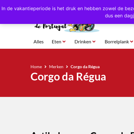
4,8/5,0 sterren
beoordeeld!
Eigen import uit Po
In de vakantieperiode is het druk en hebben zowel de bez
dus een dagj
Alles
Eten
Drinken
Borrelplank
Home
Merken
Corgo da Régua
Corgo da Régua