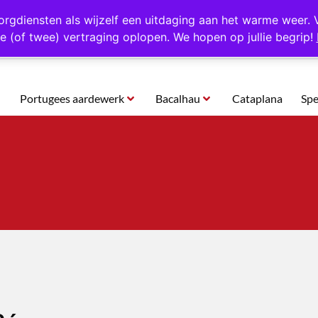
rtugal
Altijd 1000 verschillende producten op voorraad
Gratis o
orgdiensten als wijzelf een uitdaging aan het warme weer. 
e (of twee) vertraging oplopen. We hopen op jullie begrip!
Portugees aardewerk
Bacalhau
Cataplana
Spe