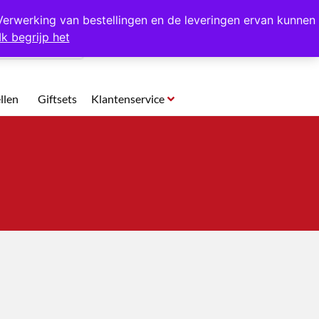
p te halen in Hansweert
Verwerking van bestellingen en de leveringen ervan kunnen
Ik begrijp het
0
llen
Giftsets
Klantenservice