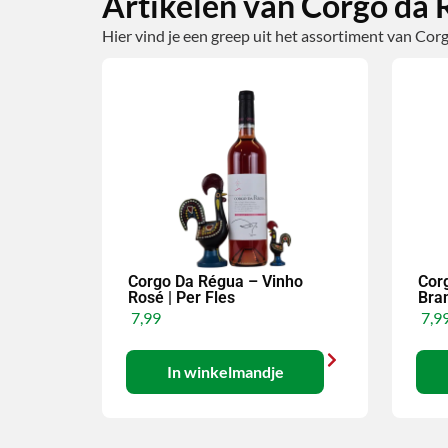
Artikelen van Corgo da
Hier vind je een greep uit het assortiment van Cor
Corgo Da Régua – Vinho
Cor
Rosé | Per Fles
Bran
7,99
7,9
In winkelmandje