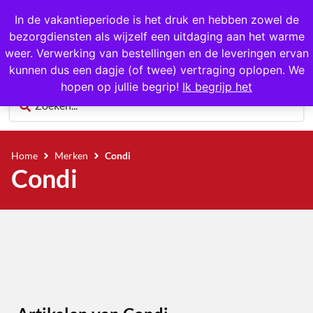
1000+ producten op voorraad
In de vakantieperiode is het druk en hebben zowel de
bezorgdiensten als wijzelf een uitdaging aan het warme
0
weer. Verwerking van bestellingen en de leveringen ervan
kunnen dus een dagje (of twee) vertraging oplopen. We
hopen op jullie begrip!
Ik begrijp het
Home
Merken
Condi
Condi