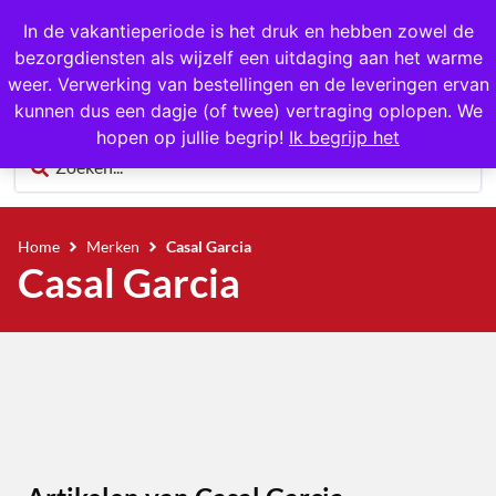
1000+ producten op voorraad
In de vakantieperiode is het druk en hebben zowel de
bezorgdiensten als wijzelf een uitdaging aan het warme
0
weer. Verwerking van bestellingen en de leveringen ervan
kunnen dus een dagje (of twee) vertraging oplopen. We
hopen op jullie begrip!
Ik begrijp het
Home
Merken
Casal Garcia
Casal Garcia