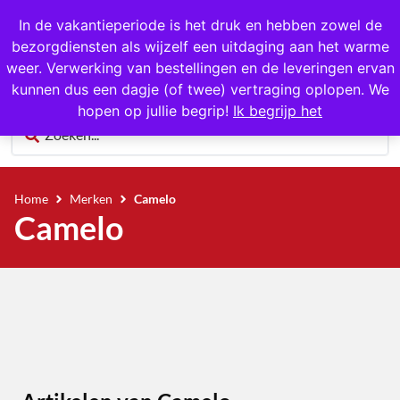
1000+ producten op voorraad
In de vakantieperiode is het druk en hebben zowel de
bezorgdiensten als wijzelf een uitdaging aan het warme
0
weer. Verwerking van bestellingen en de leveringen ervan
kunnen dus een dagje (of twee) vertraging oplopen. We
hopen op jullie begrip!
Ik begrijp het
Home
Merken
Camelo
Camelo