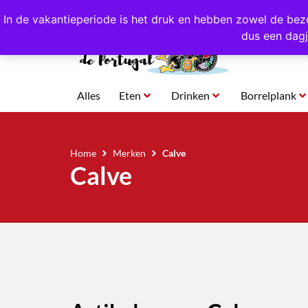
4,8/5,0 sterren
beoordeeld!
Eigen import uit Po
In de vakantieperiode is het druk en hebben zowel de bez
dus een dagj
Alles
Eten
Drinken
Borrelplank
Home
Merken
Calve
Calve