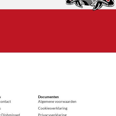
s
Documenten
contact
Algemene voorwaarden
s
Cookiesverklaring
g Dishmissed
Privacyverklaring