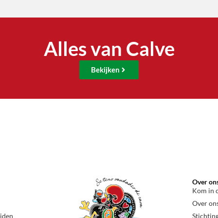
Alles van Calve
Bekijken
Over on
Kom in 
Over on
ijden
Stichtin