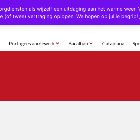
rtugal
Altijd 1000 verschillende producten op voorraad
Gratis o
orgdiensten als wijzelf een uitdaging aan het warme weer. 
e (of twee) vertraging oplopen. We hopen op jullie begrip!
Portugees aardewerk
Bacalhau
Cataplana
Spe