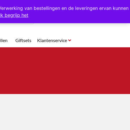
p te halen in Hansweert
Verwerking van bestellingen en de leveringen ervan kunnen
Ik begrijp het
0
llen
Giftsets
Klantenservice