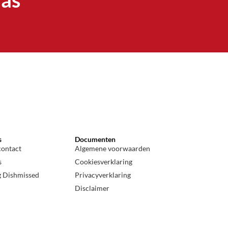
has
s
Documenten
contact
Algemene voorwaarden
s
Cookiesverklaring
g Dishmissed
Privacyverklaring
Disclaimer