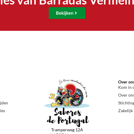
les van Barradas Vermel
Bekijken
Over on
Kom in 
Over on
ijden
Stichtin
ies
Zakelijk
Tramperweg 12A