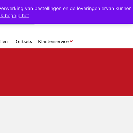
p te halen in Hansweert
Verwerking van bestellingen en de leveringen ervan kunnen
Ik begrijp het
0
llen
Giftsets
Klantenservice