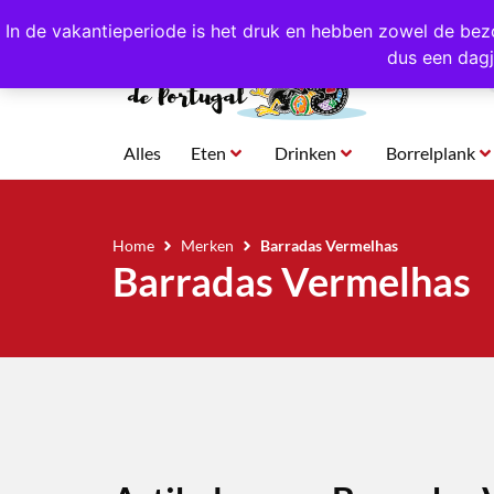
4,8/5,0 sterren
beoordeeld!
Eigen import uit Po
In de vakantieperiode is het druk en hebben zowel de bez
dus een dagj
Alles
Eten
Drinken
Borrelplank
Home
Merken
Barradas Vermelhas
Barradas Vermelhas