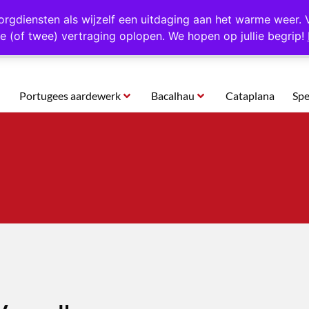
rtugal
Altijd 1000 verschillende producten op voorraad
Gratis o
orgdiensten als wijzelf een uitdaging aan het warme weer. 
e (of twee) vertraging oplopen. We hopen op jullie begrip!
Portugees aardewerk
Bacalhau
Cataplana
Spe