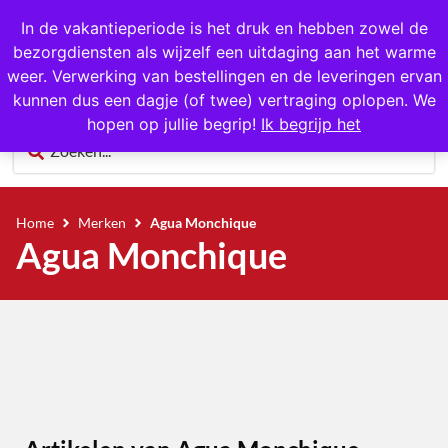
1000+ producten op voorraad
In de vakantieperiode is het druk en hebben zowel de
bezorgdiensten als wijzelf een uitdaging aan het warme
0
weer. Verwerking van bestellingen en de leveringen ervan
kunnen dus een dagje (of twee) vertraging oplopen. We
hopen op jullie begrip!
Ik begrijp het
Home
Merken
Agua Monchique
Agua Monchique