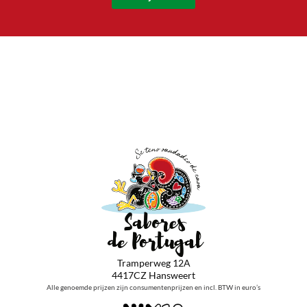
Tramperweg 12A
4417CZ Hansweert
Alle genoemde prijzen zijn consumentenprijzen en incl. BTW in euro’s