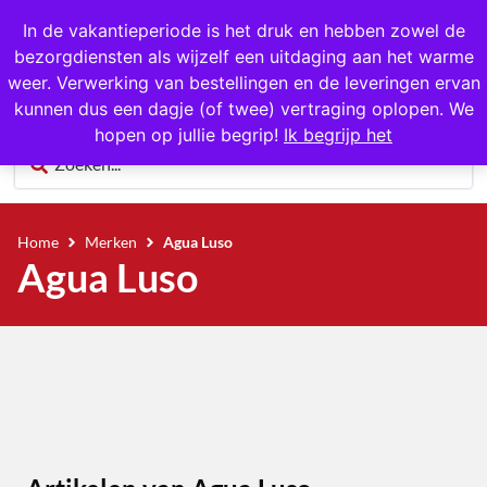
1000+ producten op voorraad
In de vakantieperiode is het druk en hebben zowel de
bezorgdiensten als wijzelf een uitdaging aan het warme
0
weer. Verwerking van bestellingen en de leveringen ervan
kunnen dus een dagje (of twee) vertraging oplopen. We
hopen op jullie begrip!
Ik begrijp het
Home
Merken
Agua Luso
Agua Luso