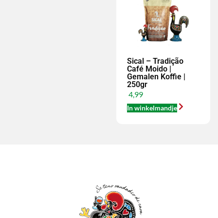
Sical – Tradição
Café Moido |
Gemalen Koffie |
250gr
4,99
In winkelmandje