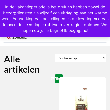
1000+ producten op voorraad
In de vakantieperiode is het druk en hebben zowel de
bezorgdiensten als wijzelf een uitdaging aan het warme
0
weer. Verwerking van bestellingen en de leveringen ervan
kunnen dus een dagje (of twee) vertraging oplopen. We
hopen op jullie begrip!
Ik begrijp het
Alle
artikelen
Filteren