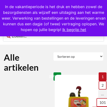
In de vakantieperiode is het druk en hebben zowel de
bezorgdiensten als wijzelf een uitdaging aan het warme
0
weer. Verwerking van bestellingen en de leveringen ervan
kunnen dus een dagje (of twee) vertraging oplopen. We
hopen op jullie begrip!
Ik begrijp het
Alle
artikelen
Filteren
1
2
…
101